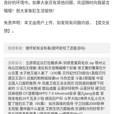
良好的环境中。如果大家还有其他问题，欢迎随时向我留言
哦哦！祝大家鱼缸生活愉快！
免责声明：本文由用户上传，如发现有问题内容，【
提交反
馈
】。
随便看看：
银环蛇有没有毒(银环蛇咬了还能活吗)
游客留言：
五原罪这瓜打包魏承泽t
铃原爱蜜莉毛衣.zip
鄂州父
母瓜压缩包无增删
渣反和天官赐福哪个好看
帝王蟹的蟹黄在什
么位置
太子他又被人害了（100集
贝玲妃代打8部合1真假贝玲
遇见王沥川
总裁的粉粉娃娃妻txt
与你恋爱
斗鱼2原版版
中亚
五国人口面积推荐,中
凤凰卫视王冰汝简历
捡到遥控器摁下同
桌的
少汪几句末删减
踏仙成魔
云麦好轻软件-云麦好轻
硬汉红
豆妹视频
CF道聚城APP2.7.9.4Android安卓
猫九jiang全套
家
用发电机10千瓦多少钱
顺风妇产科
斗罗大陆2神界大乱斗交大
娶了媳妇忘了娘（65集）
如月真绫的指导
守卫剑阁2008斩神
无双版
董仲蠡什么星座
艾默生热力膨胀阀,空调制冷的好帮手!
安丘冠珠老板娘事
U盘装机神器,一键搞定Win11