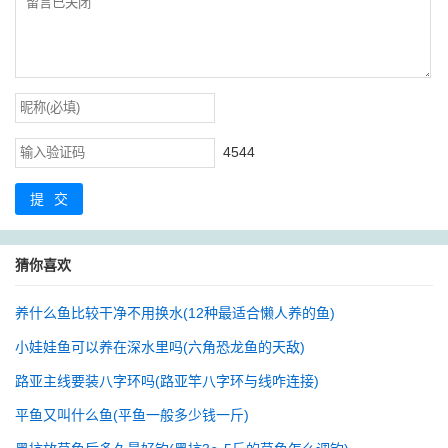
4544
提交
猜你喜欢
养什么鱼比较干净不用换水(12种最适合懒人养的鱼)
小娃娃鱼可以养在深水里吗(六角恐龙鱼的天敌)
路亚主线要装八字环吗(路亚竿八字环与线咋连接)
平鱼又叫什么鱼(平鱼一般多少钱一斤)