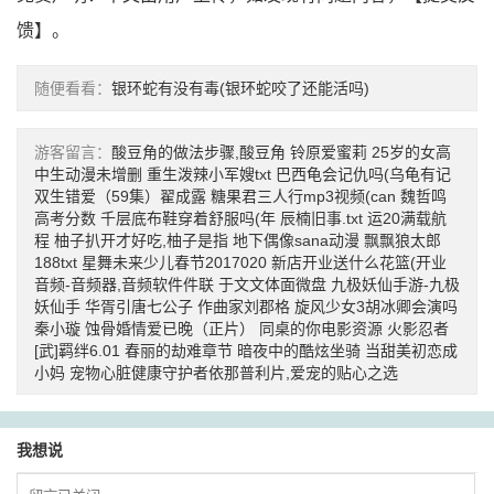
馈
】。
随便看看：
银环蛇有没有毒(银环蛇咬了还能活吗)
游客留言：
酸豆角的做法步骤,酸豆角
铃原爱蜜莉
25岁的女高
中生动漫未增删
重生泼辣小军嫂txt
巴西龟会记仇吗(乌龟有记
双生错爱（59集）翟成露
糖果君三人行mp3视频(can
魏哲鸣
高考分数
千层底布鞋穿着舒服吗(年
辰楠旧事.txt
运20满载航
程
柚子扒开才好吃,柚子是指
地下偶像sana动漫
飘飘狼太郎
188txt
星舞未来少儿春节2017020
新店开业送什么花篮(开业
音频-音频器,音频软件件联
于文文体面微盘
九极妖仙手游-九极
妖仙手
华胥引唐七公子
作曲家刘郡格
旋风少女3胡冰卿会演吗
秦小璇
蚀骨婚情爱已晚（正片）
同桌的你电影资源
火影忍者
[武]羁绊6.01
春丽的劫难章节
暗夜中的酷炫坐骑
当甜美初恋成
小妈
宠物心脏健康守护者依那普利片,爱宠的贴心之选
我想说