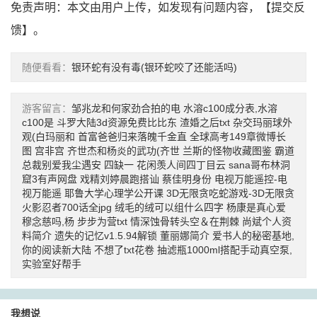
免责声明：本文由用户上传，如发现有问题内容，【
提交反
馈
】。
随便看看：
银环蛇有没有毒(银环蛇咬了还能活吗)
游客留言：
邹兆龙和何家劲合拍的电
水溶c100成分表,水溶
c100是
斗罗大陆3d资源免费比比东
渣婚之后txt
杂交玛丽球外
观(白玛丽和
首富爸爸归来落魄千金直
全球高考149章微博长
图
宫非宫
齐世杰和杨炎的武功(齐世
兰斯的怪物收藏图鉴
霸道
总裁别爱我尘遇安
四缺一
花闲羡人间四丁目云
sana哥布林洞
窟3有声网盘
戏精刘婷晨跑搭讪
蔡佳明身份
电视万能遥控-电
视万能遥
耶鲁大学心理学公开课
3D无限贪吃蛇游戏-3D无限贪
火影忍者700话全jpg
绒毛的绒可以组什么四字
杨康是真心爱
穆念慈吗,杨
步步为营txt
情深蚀骨转头空＆在荆棘
尚斌个人资
料简介
遗失的记忆v1.5.94解锁
董丽娜简介
爱书人的秘密基地,
你的阅读新大陆
不想了txt花卷
抽滤瓶1000ml搭配手动真空泵,
实验室好帮手
我想说