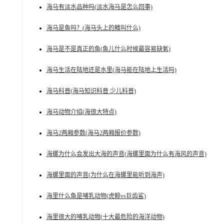
海马有淡水品种吗(淡水海马是怎么回事)
海马是鱼吗？(海马头上的鳍叫什么)
海马是不是真正的鱼(鱼儿什么时候最容易缺氧)
海马生活在陆地还是水里(海马能在陆地上生活吗)
海马科普(海马知识科普 少儿科普)
海马动物介绍(海很大特点)
海马2两厢参数(海马2两厢报价参数)
海螺为什么会发出大海的声音(海螺里面为什么有海风的声音)
海螺里面的声音(为什么在海螺里能听到海声)
海里什么鱼是哺乳动物(虎鲸vs巨齿鲨)
海里很大的哺乳动物(十大最危险的海洋动物)