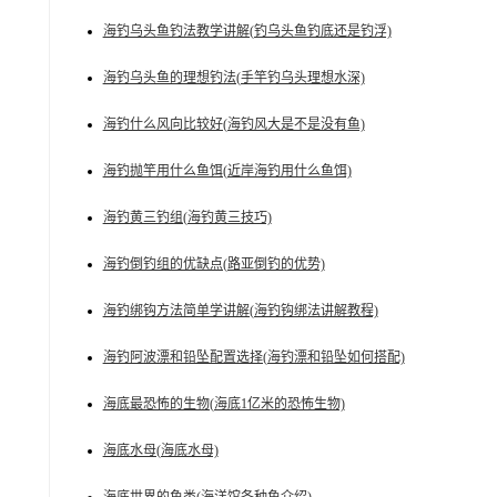
海钓乌头鱼钓法教学讲解(钓乌头鱼钓底还是钓浮)
海钓乌头鱼的理想钓法(手竿钓乌头理想水深)
海钓什么风向比较好(海钓风大是不是没有鱼)
海钓抛竿用什么鱼饵(近岸海钓用什么鱼饵)
海钓黄三钓组(海钓黄三技巧)
海钓倒钓组的优缺点(路亚倒钓的优势)
海钓绑钩方法简单学讲解(海钓钩绑法讲解教程)
海钓阿波漂和铅坠配置选择(海钓漂和铅坠如何搭配)
海底最恐怖的生物(海底1亿米的恐怖生物)
海底水母(海底水母)