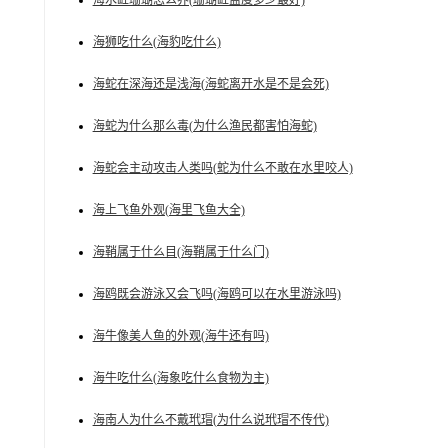
海水缸珊瑚怎么养(珊瑚缸盐度多少最好)
海狮吃什么(海豹吃什么)
海蛇在深海还是浅海(海蛇离开水是不是会死)
海蛇为什么那么毒(为什么渔民都害怕海蛇)
海蛇会主动攻击人类吗(蛇为什么不敢在水里咬人)
海上飞鱼外观(海里飞鱼大全)
海鞘属于什么目(海鞘属于什么门)
海鸥既会游泳又会飞吗(海鸥可以在水里游泳吗)
海牛像美人鱼的外观(海牛还有吗)
海牛吃什么(海象吃什么食物为主)
海南人为什么不戴玳瑁(为什么说玳瑁不传代)