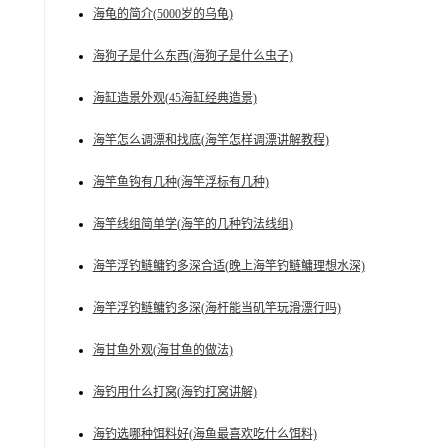
海龟的简介(5000岁的乌龟)
海狗子是什么东西(海狗子是什么虫子)
海缸造景外观(45海缸经典造景)
海竿怎么调漂和找底(海竿怎样调漂讲解教程)
海竿鱼钩有几种(海竿浮标有几种)
海竿线组简单学(海竿的几种钓法线组)
海竿浮钓鲢鳙钓多深合适(晚上海竿钓鲢鳙理想水深)
海竿浮钓鲢鳙钓多深(海杆能当矶竿玩滑漂行吗)
海甘鱼外观(海甘鱼的做法)
海钓用什么打窝(海钓打窝讲解)
海钓选哪种饵料好(海鱼最喜欢吃什么饵料)