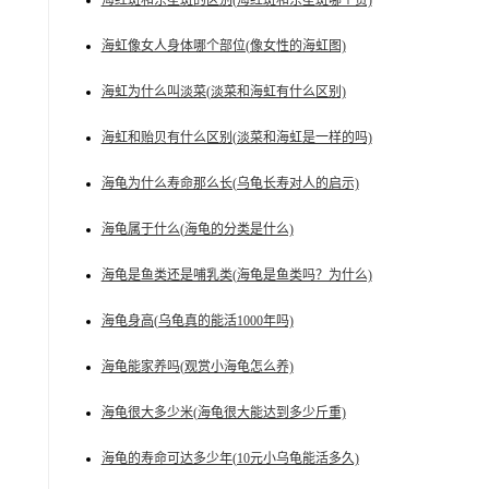
海红斑和东星斑的区别(海红斑和东星斑哪个贵)
海虹像女人身体哪个部位(像女性的海虹图)
海虹为什么叫淡菜(淡菜和海虹有什么区别)
海虹和贻贝有什么区别(淡菜和海虹是一样的吗)
海龟为什么寿命那么长(乌龟长寿对人的启示)
海龟属于什么(海龟的分类是什么)
海龟是鱼类还是哺乳类(海龟是鱼类吗？为什么)
海龟身高(乌龟真的能活1000年吗)
海龟能家养吗(观赏小海龟怎么养)
海龟很大多少米(海龟很大能达到多少斤重)
海龟的寿命可达多少年(10元小乌龟能活多久)