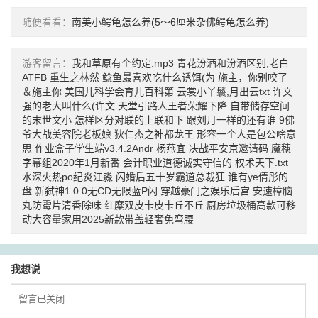
随便看看：
南美小鳄龟怎么养(5～6厘米杂佛鳄龟怎么养)
游客留言：
我和草原有个约定.mp3
青花汾酒和汾酒区别,老白
ATFB
重生之林然
鲶鱼最喜欢吃什么诱饵(为
施主，你别咬了
＆施主你
美国儿科学会育儿百科第
云裳小丫鬟,月出云txt
许文
强的老大叫什么(许文
天堂引路人王者荣耀下降
自带储存空间
的末世文小
怎样区分对联的上联和下
跟刘月一样的还有谁
9佛
爷大战美容院老板娘
狄仁杰之神都龙王
形容一个人是包公啥意
思
作业盒子学生端v3.4.2Andr
杨燕宜
决战平安京邀请码
魔穗
字幕组2020年1月新番
会计职业道德诚实守信的
权术天下.txt
水深火热po纪炎江淼
闪婚后五十岁霸道总裁狂
谁有ye倩彤的
盘
新弑神1.0.0无CD无限蓝P闪
穿越豪门之娱乐后宫
安速樟脑
丸防霉片清香除味
红糜双皮卡皮卡丘不丘
厨房垃圾桶高款可移
动大容量家用2025新款带盖轻奢免弯腰
我想说