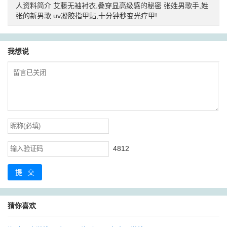
人资料简介
艾藤无袖衬衣,叠穿显高级感的秘密
张姓男歌手,姓
张的新男歌
uv凝胶指甲贴,十分钟秒变光疗甲!
我想说
4812
提交
猜你喜欢