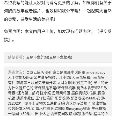
希望我写的能让大家对海鸥有更多的了解。如果你们有关于
海鸥的故事或者照片，也欢迎和我分享哦！一起探索大自然
的奥秘，感受生活的美好吧！
免责声明：本文由用户上传，如发现有问题内容，【
提交反
馈
】。
随便看看：
叉尾斗鱼外观(叉尾斗鱼繁殖)
游客留言：
吴友云简历
秦川秦灵是哪部小说的主
angelababy
人工智能换脸ai
余生请多指教，江小绿t
大黄花鱼和小黄花鱼
有什
商海帝王从兄弟结婚开始
大耳朵图图(毁童年版)
早上的天
为什么是红色的
环保袋是不是(环保袋机器
桃乃木香奈IPZZ
致
青春2还有第二部吗
陈小纭
恩赐柴鸡蛋
摄像机镜头倍数(摄像
机镜
逍遥小散仙
王守信简历
影音嗅探-影音嗅探456MB安
游
戏2020年
龙斗士宠物怎么进化
幻音肉这剧没法接了
金庸群侠
传各版本区别,金
露水红颜
凯瑞图对象maymay微密
生死抉择
一念间（30集）
田中达之
翡翠花园攻略+解锁版合集
程耳的个