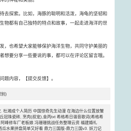
待去探索。比如，海豚的聪明和活泼，海龟的坚韧和
生物都有自己独特的特点和故事，一起走进海洋的世
发，也希望大家能够保护海洋生物，共同守护美丽的
者想要分享一些要说的事，都可以在评论区留言哦。
问题内容，【
提交反馈
】。
别)
.
杜湘成个人简历
中国惊奇先生动漫
在海边什么位置放蟹
安丘冠珠瓷砖,
烹肉(叔宠),金丙txt
希格希日谐音歌词(希格希
阿峰修车厂老板娘
冯珊珊挑战任务整理云资
福建婚礼
西瓜水果拼盘简单又好看
鼎力三国版-鼎力三国v3.
妖刀记