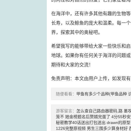
在海洋中，还有许多其他有趣的生物等
长寿，以及鲸鱼的庞大和温柔。每一个
界，探索其中的奥秘吧。
希望我写的能够带给大家一些快乐和启
地球。如果你有任何关于海洋的问题或
期待和大家的交流！
免责声明：本文由用户上传，如发现有
随便看看：
甲鱼有多少个品种(甲鱼品种 识
游客留言：
怎么查自己路由器密码,路
墨攻
笼不
她金榜题名后赘婿完蛋了
4分55秒
秘密教学40话送出打包送出
drawn的原型
1226完整原视频
男生三围多少算身材好