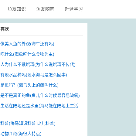
鱼友知识
鱼友随笔
逛逛学习
你喜欢
像美人鱼的外观(海牛还有吗)
吃什么(海象吃什么食物为主)
人为什么不戴玳瑁(为什么说玳瑁不传代)
有淡水品种吗(淡水海马是怎么回事)
是鱼吗？(海马头上的鳍叫什么)
是不是真正的鱼(鱼儿什么时候最容易缺氧)
马生活在陆地还是水里(海马能在陆地上生活
科普(海马知识科普 少儿科普)
动物介绍(海很大特点)