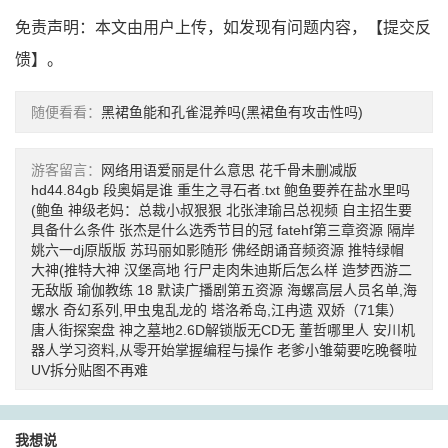
免责声明：本文由用户上传，如发现有问题内容，【
提交反
馈
】。
随便看看：
黑裙鱼能和孔雀混养吗(黑裙鱼有攻击性吗)
游客留言：
网络用语爱丽是什么意思
花千骨未删减版
hd44.84gb
段奥娟是谁
重生之寻石者.txt
鲍鱼要养在盐水里吗
(鲍鱼
神级老妈：总裁小叔狠狠
北张津瑜吕总视频
自主招生要
具备什么条件
张杰是什么选秀节目的冠
fatehf第三章资源
隔岸
姚六一dj原版版
苏玛丽如影随形
佛经朗诵音频资源
推特绿帽
大神(推特大神
汉堡高地
行尸走肉朱迪斯后怎么样
造梦西游二
无敌版
瑜伽教练
18
默读广播剧第五资源
海螺高层人员名单,海
螺水
奇幻系列,甲虫鬼乱龙的
塔洛希岛,江冉遗
双娇（71集）
唐人街探案盘
神之墓地2.6D解锁版无CD无
董哲哪里人
安川机
器人学习资料,从零开始掌握编程与操作
老爹小雏菊要吃晚餐啦
UV拆分贴图不再难
我想说