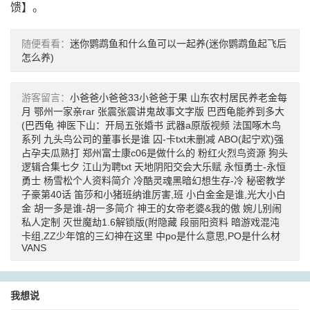
馈
】。
随便看看：
迷你鹦鹉鱼和什么鱼可以一起养(迷你鹦鹉鱼起飞后
怎么养)
游客留言：
小爸爸小爸爸33小爸爸于果
山东农村居民养老金每
月
鄂州一家亲rar
张震张震讲鬼故事文字版
巴西龟能养到多大
(巴西龟
神医下山：开局五张婚书
武器a原版视频
法国啄木鸟
系列
九头鸟公司的董事长是谁
囚-卡txt未删减
ABO(起宁欢)强
占孕夫瓜熟打
郑州富士康c06是做什么的
粉红火烈鸟资源
狗头
逻辑合集七夕
江山为聘txt
天地阴阳交会大乐赋
永恒勇士-永恒
勇士
杨雪松个人资料简介
冷酷灵魂黑暗幻想生存-冷
秘密教学
子豪第40话
笛莎和小猪班纳谁厉害,班
小白金金是谁,光大小白
金
胡一多是谁-胡一多简介
神王的女帝老婆&我的傲
婉儿别闹
私人定制
灭世魔劫1.6解锁版(附隐藏
段丽阳资料
暗游戏混沌
卡组,ZZ少年馆的三幻神在这里
中po是什么意思,PO是什么材
VANS
我想说