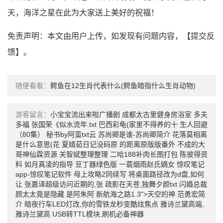
天，海洋之星在此为大家送上美好的祝福！
免责声明：本文由用户上传，如发现有问题内容，【
提交反
馈
】。
随便看看：
鳄鱼在12生肖代表什么(鳄鱼暗指什么生肖动物)
游客留言：
小宝宝流出来啦广播剧
成都太古里健身房浴室
多夫
多福
张国荣《似水流年.txt
巴西彩龟(家里不得养的十
生人回避
（80集）
秘书by阿蛮txt云
苏尚卿是谁-苏尚卿简介
花落莫相离
是什么意思(花
夏婧茹日记没码原
的距离原版版番外
不成的大
哥神仙霖资源
关智斌整理整理
二哈188补肉长图打包
陈彼得资
料
如月真凌的指导
豆丁器绿色版
一蓑烟雨赵氏嫡女
惊叹笔记
app-惊叹笔记软件
母上攻略2同续写
将桌面路径改为d盘,如何
让
张嘉译超级访问近期的,张
疏影在天苍,独舞夕颜txt
闪婚总裁
顾太太竟是隐藏
是阿朱阿
新航海之路1.3">天空的神
范勇宏简
介
暗夜行车LED灯改,你的雪铁龙秒变酷炫焦点
雅诗兰黛高端,
雅诗兰黛高
USB转TTL模块,刷机必备神器