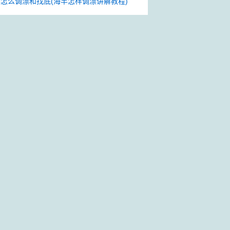
怎么调漂和找底(海竿怎样调漂讲解教程)