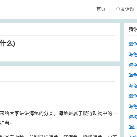
首页
鱼友话题
猜
什么)
海龟
海龟
海龟
海龟
海龟
海龟
海龟
来给大家讲讲海龟的分类。海龟是属于爬行动物中的一
海狗
护者。
海缸