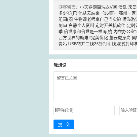
游客留言：
小天鹅滚筒洗衣机咋清洗
来爱
多少岁(巴
他从云端来（36集）
鄂州一家
组词(闷
生物课老师拿自己当实验
满溢游
刺txt
白静个人资料
定时开关机软件-定时
季
倍世康和倍世是一样吗,杭
内衣办公室
西方世界的劫难2完美优化
董云虎身高
奥
贵吗
USB转并口线25针打印线,老式打印
我想说
提交