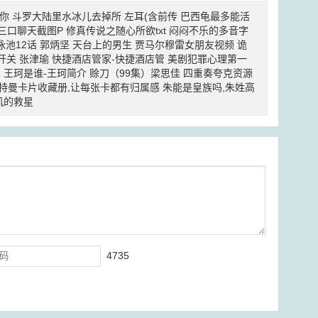
你
斗罗大陆里水冰儿去掉所
左耳(含前传
巴西龟最多能活
三口聊天截图P
修真传说之随心所欲txt
闷闷不乐的多音字
泳池12话
郭炳坚
天台上的男生
贾马尔穆雷女朋友视频
诡
开关
张津瑜
快捷酒店管家-快捷酒店管
美剧犯罪心理第一
1
王珂是谁-王珂简介
赊刀（99集）梁思佳
四重奏夸克资源
特曼卡片收藏册,让每张卡都有归属感
朱能是皇族吗,朱姓高
机的救星
4735