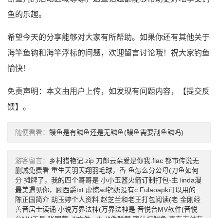
鱼的乐趣。
希望今天的分享能够对大家有所帮助。如果你还有其他关于
海竿鱼钩和海竿浮标的问题，欢迎留言讨论哦！祝大家钓鱼
愉快！
免责声明：本文由用户上传，如发现有问题内容，【
提交反
馈
】。
随便看看：
鳗鱼是有鳞鱼还是无鳞鱼(鳗鱼需要刮鱼鳞吗)
游客留言：
乡村猎艳记.zip
刀郎云朵爱是你我.flac
都市传说无
删减免费看
重生天羽天翔羽毛球，香
鱼怎么分公母(刀鱼如何
分
摊牌了，我的四个哥哥是
小小玉酱火箭订制打包-主
linda漫
最美遇见你，顾西爵txt
虚惊ad钙奶没有c
Fulaoapk可以用的
陈正国简介
胡玉婷个人资料
赵芝兰和老王打包阅读(老
金刚经
善音居士读诵
小说万界法神(万界法神是
音悦台MV软件(音悦