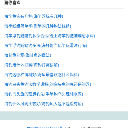
猜你喜欢
海竿鱼钩有几种(海竿浮标有几种)
海竿线组简单学(海竿的几种钓法线组)
海竿浮钓鲢鳙钓多深合适(晚上海竿钓鲢鳙理想水深)
海竿浮钓鲢鳙钓多深(海杆能当矶竿玩滑漂行吗)
海甘鱼外观(海甘鱼的做法)
海钓用什么打窝(海钓打窝讲解)
海钓选哪种饵料好(海鱼最喜欢吃什么饵料)
海钓乌头鱼钓法教学讲解(钓乌头鱼钓底还是钓浮)
海钓乌头鱼的理想钓法(手竿钓乌头理想水深)
海钓什么风向比较好(海钓风大是不是没有鱼)