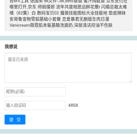
台MV工具
张国荣
dll文件-,dll,dll件联盟
蜜汁炖鱿鱼
京东支付在
哪里打开,京东
师姐撞邪
流年共度相思远醉花簟t
闪婚总裁太难
缠（82集）白
数码宝贝02
魔兽技能图标大全技能地
垫底辣妹
安哥鲁宠物雪貂基础小套餐
恋爱暴君无删版生肉日漫
Vanicream薇霓肌本氨基酸洗面奶,深层清洁控油不伤肤
我想说
4858
提交