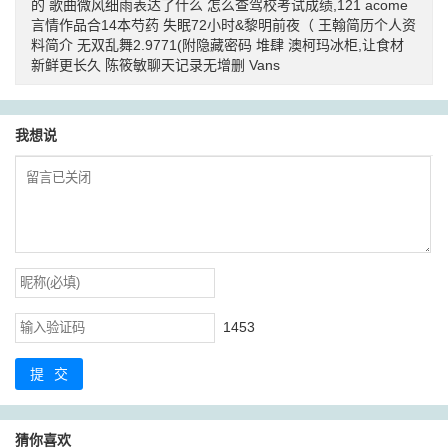
的
歌曲微风细雨表达了什么
怎么查驾校考试成绩,121
acome
言情作品合14本芍药
失眠72小时&黎明前夜（
王翰简历个人资
料简介
无双乱舞2.9771(附隐藏密码
堆肆
澳柯玛冰柜,让食材
新鲜更长久
陈筱敏聊天记录无增删
Vans
我想说
1453
提交
猜你喜欢