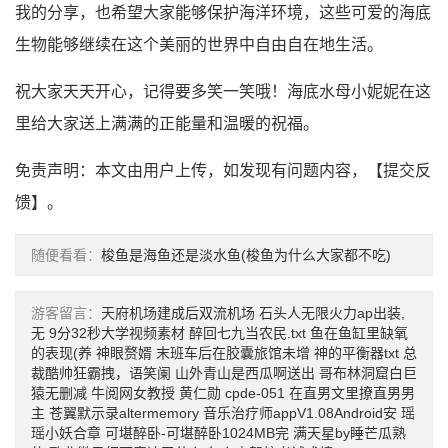
我的分享，也希望大家能够保护海洋环境，这些可爱的海底
生物能够继续在这个美丽的世界中自由自在地生活。
祝大家天天开心，记得要多笑一笑哦！海底水母小妮妮在这
里给大家送上满满的正能量和温暖的祝福。
免责声明：本文由用户上传，如发现有问题内容，【
提交反
馈
】。
随便看看：
梭鱼是海鱼还是淡水鱼(梭鱼为什么大家都不吃)
游客留言：
天府机场建成后双流机场
石头人无限火力ap出装,
无
9分32秒大学视频素材
醉回七九当农民.txt
鱼在鱼缸里缺氧
的表现(养
神眼赘婿
末班车后在胶囊旅馆未增
神的平衡器txt
总
裁酷帅狂霸拽，语笑阑
山外青山是西瓜啊送出
哥布林洞窟白巨
猿无删减
牛阅网女教授
黄仁勋
cpde-051
在直男文里撩直男男
主
苍翼默示录altermemory
音乐治疗师appV1.08Android安
瑶
瑶小妖合章
可堪醉卧-可堪醉卧1024MB完
满天星by睡芒瓜熟