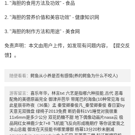
1. "海胆的食用方法及功效" - 食品
2. "海胆的营养价值和美容功效" - 健康知识网
3. "海胆的制作方法和用途" - 美食网
免责声明：本文由用户上传，如发现有问题内容，【
提交反
馈
】。
随便看看：
鳄鱼从小养是否有感情(养的鳄鱼为什么不咬人)
游客留言：
喜乐年华，林言txt
六艺是指哪六种技能,古代
恶毒
配角的美德原画完全
御津井芭华
带尾巴的海鱼(10种常见海
似
此星辰非昨夜（36集）孟
秦莹卿秦俊凡_秦莹卿秦俊
春日宴by
天意无双微盘
绿椅子2013免费
断奶骨科1V1睡觉对我很重
11x6mm是多少公分
双花奶糖不甜
地下偶像动画片nasa云
极
品网红女神鹿少女7+8
飞机能飞反向形成晚期疗
等你说爱我之
冰山总裁
御龙在天技能书哪里爆御
杨幂13分20秒未删减