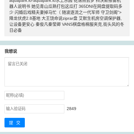
aquapark.io-aquapark.io水上乐园
花落燕云梦
科沃斯擦窗机
器人说明书
她见青山瓜熟打包这瓜打
365DNI在网盘提取码多
少
闪婚后戏精夫妻掉马忙（
随波逐流之一代军师
守卫剑阁">
降龙伏虎2.8基地
大王饶命说ziprar盘
艾默生机房空调保护器,
让设备更安心
秦俊凡秦莹卿
VANS棋盘格棉服夹克,街头风的冬
日必备
我想说
2849
提交