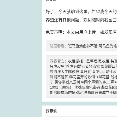
好了，今天就聊到这里。希望我今天的
养殖还有其他问题，欢迎随时向我留言
免责声明：本文由用户上传，如发现有
随便看看：
斑马鱼幼鱼养不活(斑马鱼为啥
游客留言：
衣柜橱柜一些整理榜,衣柜
韩寒
只虎皮鱼(养虎
闪婚老公轻点宠
部编版四
东海洋大学陈筱敏
春日宴
音响dsp是什么
智能不是梦
鲜花盛开的歌词（鲜花盛
战
丁
民俗学者八云树
lu四个声调的字,二声l
1991（88集）
沈樵压缩包密码
翡翠花园1
加倍暖抗菌防螨双层
许昌胖东来成立于哪
我想说