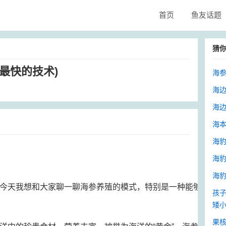
首页
鱼友话题
猜
最快的技术)
海参
海边
海边
海本
海豹
海豹
海豹
今天我想和大家聊一聊海参养殖的模式，特别是一种能够
孩
矮小
果核