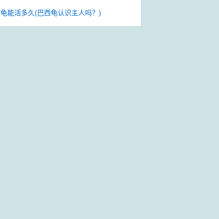
龟能活多久(巴西龟认识主人吗？)