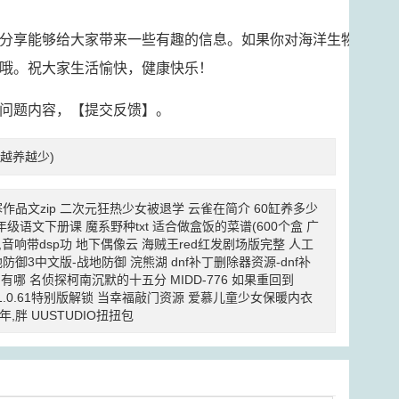
分享能够给大家带来一些有趣的信息。如果你对海洋生物
哦。祝大家生活愉快，健康快乐！
问题内容，【
提交反馈
】。
越养越少)
作品文zip
二次元狂热少女被退学
云雀在简介
60缸养多少
年级语文下册课
魔系野种txt
适合做盒饭的菜谱(600个盒
广
,音响带dsp功
地下偶像云
海贼王red红发剧场版完整
人工
地防御3中文版-战地防御
浣熊湖
dnf补丁删除器资源-dnf补
u有哪
名侦探柯南沉默的十五分
MIDD-776
如果重回到
.0.61特别版解锁
当幸福敲门资源
爱慕儿童少女保暖内衣
年,胖
UUSTUDIO扭扭包