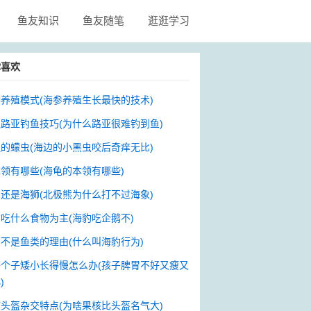
鱼友知识
鱼友随笔
逛逛学习
你喜欢
养殖模式(海参养殖生长最快的技术)
路亚钓鱼技巧(为什么路亚很难钓到鱼)
的蠓虫(海边的小黑虫咬后奇痒无比)
领有哪些(海龟的本领有哪些)
还是海狮(北极熊为什么打不过海象)
吃什么食物为主(海豹吃企鹅不)
不是鱼类的理由(什么叫海豹行为)
子个子矮小长得慢怎么办(孩子脾胃不好又瘦又
)
头盔杂交特点(为啥果核比头盔名气大)