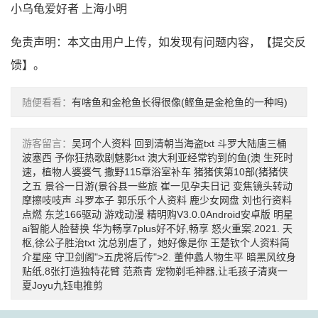
小乌龟爱好者 上海小明
免责声明：本文由用户上传，如发现有问题内容，【
提交反
馈
】。
随便看看：
有啥鱼和金枪鱼长得很像(鲣鱼是金枪鱼的一种吗)
游客留言：
吴珂个人资料
回到清朝当海盗txt
斗罗大陆唐三桶
波塞西
予你狂热歌剧魅影txt
澳大利亚经常钓到的鱼(澳
生死时
速，植物人婆婆气
撒野115章浴室补车
猪猪侠第10部(猪猪侠
之五
景谷一日游(景谷县一些旅
崔一见孕夫日记
变焦镜头转动
摩擦吱吱声
斗罗本子
郭乐乐个人资料
鹿少女网盘
刘也行资料
点燃
东芝166驱动
游戏动漫
精明购V3.0.0Android安卓版
明星
ai智能人脸替换
华为畅享7plus好不好,畅享
怒火重案.2021.
天
枢,徐公子胜治txt
沈总别虐了，她好像是你
王楚钦个人资料简
介星座
守卫剑阁">五虎将后传">2.
董仲蠡人物生平
暗黑风纹身
贴纸,8张打造独特花臂
范燕青
宠物剃毛神器,让毛孩子清爽一
夏Joyu九钰电推剪